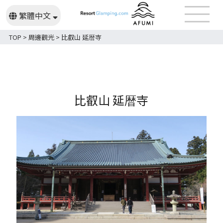
繁體中文
日本語
English
TOP
>
周邊觀光
>
比叡山 延暦寺
比叡山 延暦寺