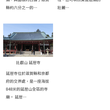
縣約六分之一的…
壯麗…
比叡山 延暦寺
延暦寺位於滋賀縣和京都
府的交界處，是一座海拔
848米的延暦山全區的寺
廟。 延暦…