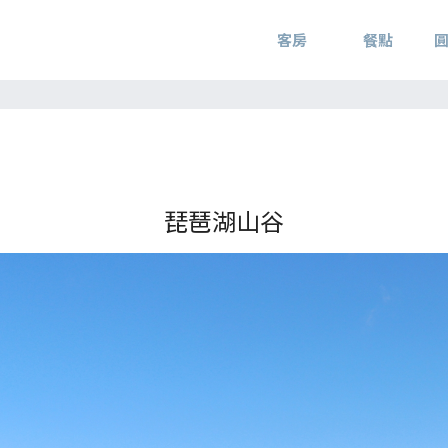
客房
餐點
琵琶湖山谷