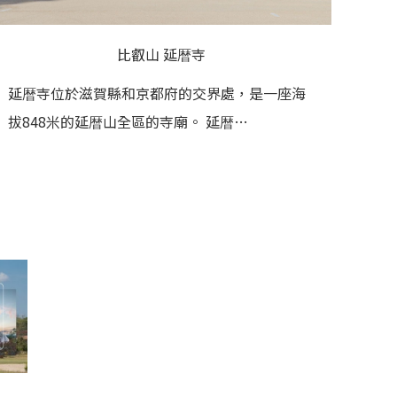
比叡山 延暦寺
延暦寺位於滋賀縣和京都府的交界處，是一座海
拔848米的延暦山全區的寺廟。 延暦…